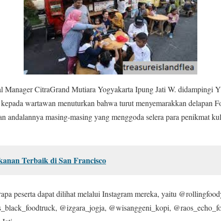
l Manager CitraGrand Mutiara Yogyakarta Ipung Jati W. didampingi Y
g kepada wartawan menuturkan bahwa turut menyemarakkan delapan Fo
an andalannya masing-masing yang menggoda selera para penikmat kul
kanan Terbaik di San Francisco
rapa peserta dapat dilihat melalui Instagram mereka, yaitu @rollingfoo
black_foodtruck, @izgara_jogja, @wisanggeni_kopi, @raos_echo_fo