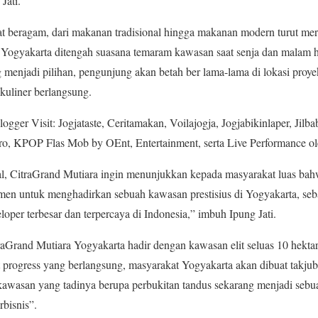
Jati.
t beragam, dari makanan tradisional hingga makanan modern turut me
 Yogyakarta ditengah suasana temaram kawasan saat senja dan malam h
enjadi pilihan, pengunjung akan betah ber lama-lama di lokasi proy
 kuliner berlangsung.
gger Visit: Jogjataste, Ceritamakan, Voilajogja, Jogjabikinlaper, Jilba
o, KPOP Flas Mob by OEnt, Entertainment, serta Live Performance ole
al, CitraGrand Mutiara ingin menunjukkan kepada masyarakat luas ba
n untuk menghadirkan sebuah kawasan prestisius di Yogyakarta, seba
loper terbesar dan terpercaya di Indonesia,” imbuh Ipung Jati.
traGrand Mutiara Yogyakarta hadir dengan kawasan elit seluas 10 hekta
 progress yang berlangsung, masyarakat Yogyakarta akan dibuat takju
 kawasan yang tadinya berupa perbukitan tandus sekarang menjadi seb
bisnis”.