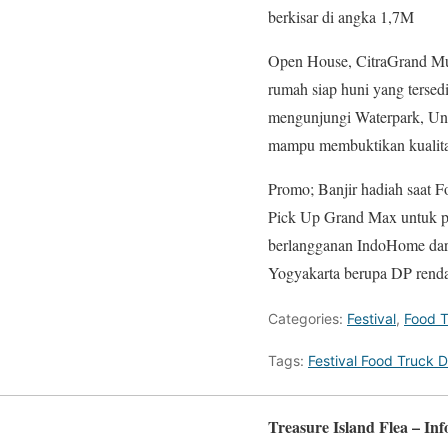
berkisar di angka 1,7M
Open House, CitraGrand Mut
rumah siap huni yang terse
mengunjungi Waterpark, Uni
mampu membuktikan kualitas
Promo; Banjir hadiah saat F
Pick Up Grand Max untuk pem
berlangganan IndoHome dar
Yogyakarta berupa DP renda
Categories:
Festival
,
Food T
Tags:
Festival Food Truck 
Treasure Island Flea – In