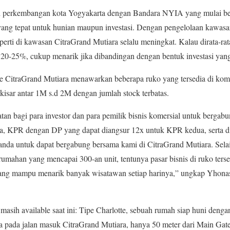
rah perkembangan kota Yogyakarta dengan Bandara NYIA yang mulai be
yang tepat untuk hunian maupun investasi. Dengan pengelolaan kawasa
perti di kawasan CitraGrand Mutiara selalu meningkat. Kalau dirata-ra
20-25%, cukup menarik jika dibandingan dengan bentuk investasi yang
CitraGrand Mutiara menawarkan beberapa ruko yang tersedia di komersi
kisar antar 1M s.d 2M dengan jumlah stock terbatas.
 bagi para investor dan para pemilik bisnis komersial untuk bergabu
a, KPR dengan DP yang dapat diangsur 12x untuk KPR kedua, serta 
da untuk dapat bergabung bersama kami di CitraGrand Mutiara. Sela
erumahan yang mencapai 300-an unit, tentunya pasar bisnis di ruko ter
 yang mampu menarik banyak wisatawan setiap harinya,” ungkap Yhonas
masih available saat ini: Tipe Charlotte, sebuah rumah siap huni denga
a pada jalan masuk CitraGrand Mutiara, hanya 50 meter dari Main Gat