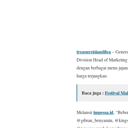
treasureislandflea
– Genera
Division Head of Marketin
dengan berbagai menu jajan
harga terjangkau.
Baca juga :
Festival Ma
impessa.id
Melansir
, “Bebe
@gibran_benyamin, @kings_