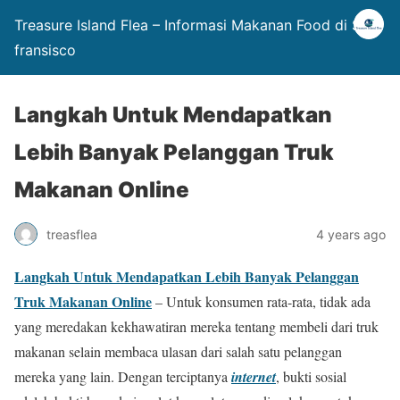
Treasure Island Flea – Informasi Makanan Food di San
fransisco
Langkah Untuk Mendapatkan
Lebih Banyak Pelanggan Truk
Makanan Online
treasflea
4 years ago
Langkah Untuk Mendapatkan Lebih Banyak Pelanggan
Truk Makanan Online
– Untuk konsumen rata-rata, tidak ada
yang meredakan kekhawatiran mereka tentang membeli dari truk
makanan selain membaca ulasan dari salah satu pelanggan
mereka yang lain. Dengan terciptanya
internet
, bukti sosial