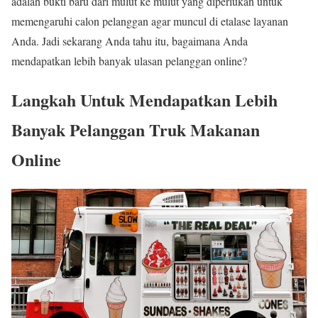
adalah bukti baru dari mulut ke mulut yang diperlukan untuk
memengaruhi calon pelanggan agar muncul di etalase layanan
Anda. Jadi sekarang Anda tahu itu, bagaimana Anda
mendapatkan lebih banyak ulasan pelanggan online?
Langkah Untuk Mendapatkan Lebih
Banyak Pelanggan Truk Makanan
Online