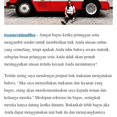
treasureislandflea
– Sangat bagus ketika pelanggan setia
mengambil sendiri untuk memberikan truk Anda ulasan online
yang cemerlang, tetapi apakah Anda tahu bahwa secara statistik,
sebagian besar pelanggan setia Anda tidak akan pernah
meninggalkan ulasan tertulis kecuali Anda memintanya?
Terlalu sering saya mendengar penjual truk makanan mengatakan
bahwa, “Jika saya menyediakan makanan dan layanan yang
bagus, orang akan merekomendasikan saya kepada teman dan
keluarga mereka.” Meskipun referensi itu bagus, seringkali
mereka hanya datang ketika diminta. Bukankah lebih bagus jika
Anda dapat menggunakan niat baik itu dan menayangkannya