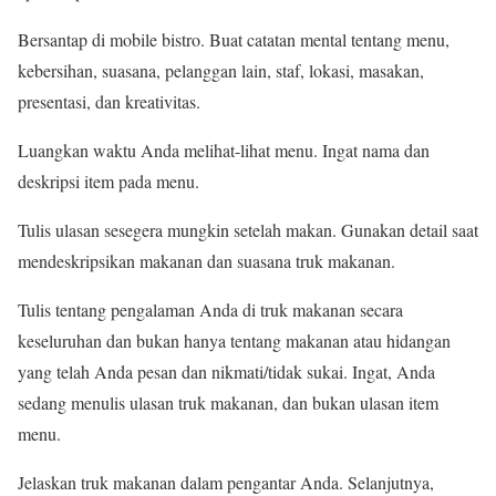
Bersantap di mobile bistro. Buat catatan mental tentang menu,
kebersihan, suasana, pelanggan lain, staf, lokasi, masakan,
presentasi, dan kreativitas.
Luangkan waktu Anda melihat-lihat menu. Ingat nama dan
deskripsi item pada menu.
Tulis ulasan sesegera mungkin setelah makan. Gunakan detail saat
mendeskripsikan makanan dan suasana truk makanan.
Tulis tentang pengalaman Anda di truk makanan secara
keseluruhan dan bukan hanya tentang makanan atau hidangan
yang telah Anda pesan dan nikmati/tidak sukai. Ingat, Anda
sedang menulis ulasan truk makanan, dan bukan ulasan item
menu.
Jelaskan truk makanan dalam pengantar Anda. Selanjutnya,