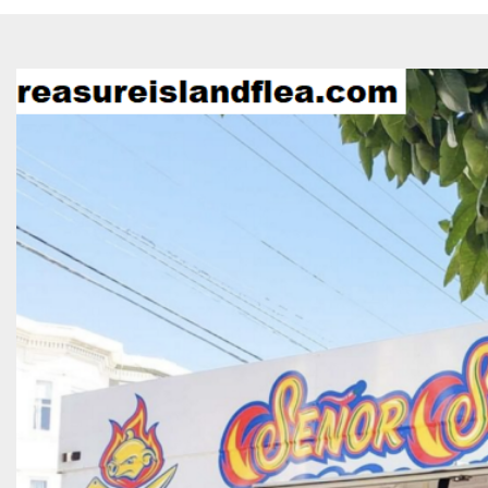
Infor
d