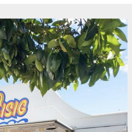
masi Makana
i San fransis