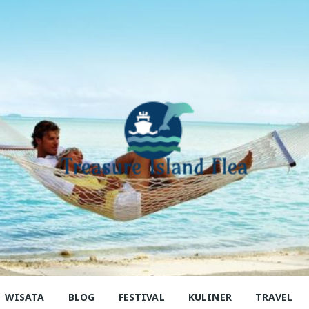
sure Island F
tus yang memberikan Informasi Makanan Food di San frans
WISATA
BLOG
FESTIVAL
KULINER
TRAVEL