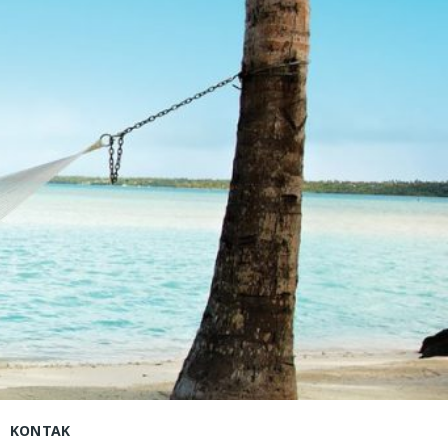
lea –
isco
KONTAK