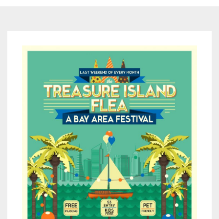
n Food
co